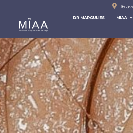
Aller
16 a
au
contenu
DR MARGULIES
MIAA