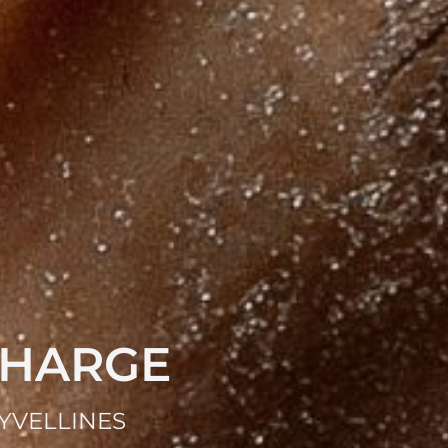
CHARGE
 YVELLINES