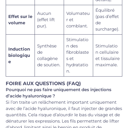
Équilibré
Aucun
Volumateu
Effet sur le
(pas d’effet
(effet lift
r et
volume
de
pur).
comblant.
surcharge).
Stimulatio
Synthèse
n des
Stimulatio
Induction
de
fibroblaste
n cellulaire
biologiqu
collagène
s et
et tissulaire
e
de soutien.
hydratatio
maximale.
n.
FOIRE AUX QUESTIONS (FAQ)
Pourquoi ne pas faire uniquement des injections
d’acide hyaluronique ?
Si l’on traite un relâchement important uniquement
avec de l’acide hyaluronique, il faut injecter de grandes
quantités. Cela risque d’alourdir le bas du visage et de
dénaturer les expressions. Les fils permettent de lifter
d’abord, limitant ainsi le besoin en produit de