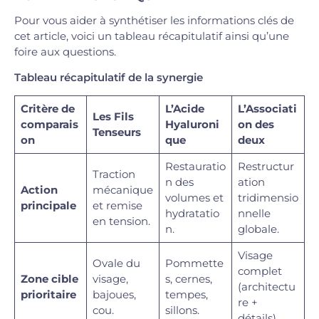
Pour vous aider à synthétiser les informations clés de
cet article, voici un tableau récapitulatif ainsi qu’une
foire aux questions.
Tableau récapitulatif de la synergie
Critère de
L’Acide
L’Associati
Les Fils
comparais
Hyaluroni
on des
Tenseurs
on
que
deux
Restauratio
Restructur
Traction
n des
ation
Action
mécanique
volumes et
tridimensio
principale
et remise
hydratatio
nnelle
en tension.
n.
globale.
Visage
Ovale du
Pommette
complet
Zone cible
visage,
s, cernes,
(architectu
prioritaire
bajoues,
tempes,
re +
cou.
sillons.
détails).